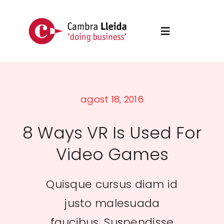
Skip
to
Toggle
content
Navigation
Inici
agost 18, 2016
Cronograma
8 Ways VR Is Used For
Fase I
Video Games
Fase II
Quisque cursus diam id
Contacte
justo malesuada
faucibus. Suspendisse